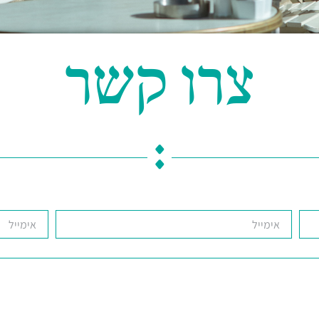
צרו קשר
:
א
א
י
י
מ
מ
י
י
י
י
ל
ל