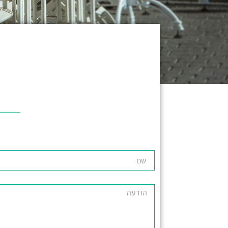
ש
ם
ה
ו
ד
ע