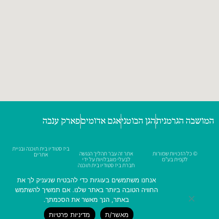
המושבה הגרמנית
הגן הבוטני
אגם אדומים
פארק ענבה
ביז סטודיו בית תוכנה ובניית
© כל הזכויות שמורות
אתר זה עבר תהליך הנגשה
אתרים
לקפית בע"מ
לבעלי מוגבלויות על ידי
חברת ביז סטודיו בית תוכנה
ובניית אתרים למעבר
להצהרת נגישות
אנחנו משתמשים בעוגיות כדי להבטיח שנעניק לך את
החוויה הטובה ביותר באתר שלנו. אם תמשיך להשתמש
באתר, הנך מאשר את הסכמתך.
מאשר/ת
מדיניות פרטיות